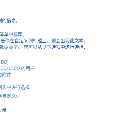
列的信息。
规清单中标题。
鼠标悬停在自定义列标题上，则会出现此文本。
的数据类型。 您可以从以下选项中进行选择：
DD)
O/CLCO 的用户
为附件
列表中进行选择
项自定义列
目录