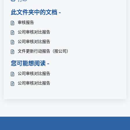
此文件夹中的文档 -
审核报告
公司审核对比报告
公司审核对比报告
文件更新行动报告（按公司）
您可能想阅读 -
公司审核对比报告
公司审核对比报告