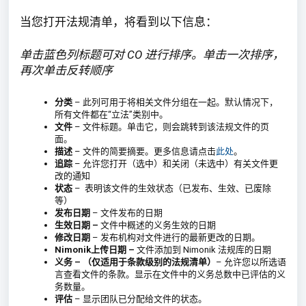
当您打开法规清单，将看到以下信息：
单击蓝色列标题可对 CO 进行排序。单击一次排序，
再次单击反转顺序
分类
– 此列可用于将相关文件分组在一起。默认情况下，
所有文件都在“立法”类别中。
文件
– 文件标题。单击它，则会跳转到该法规文件的页
面。
描述
– 文件的简要摘要。更多信息请点击
此处
。
追踪
– 允许您打开（选中）和关闭（未选中）有关文件更
改的通知
状态
– 表明该文件的生效状态（已发布、生效、已废除
等）
发布日期
– 文件发布的日期
生效日期 –
文件中概述的义务生效的日期
修改日期
– 发布机构对文件进行的最新更改的日期。
Nimonik上传日期 –
文件添加到 Nimonik 法规库的日期
义务 –
（仅适用于条款级别的法规清单）
– 允许您以所选语
言查看文件的条款。显示在文件中的义务总数中已评估的义
务数量。
评估
– 显示团队已分配给文件的状态。