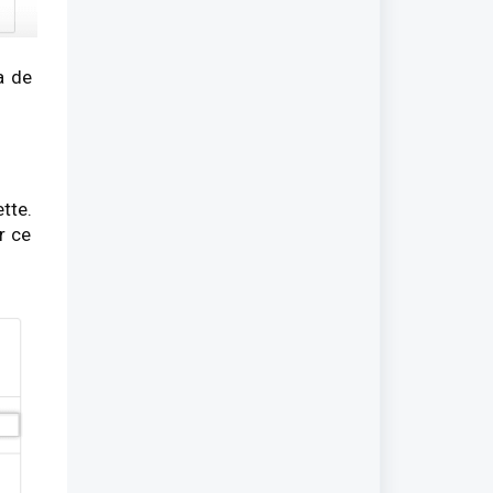
a de
tte.
r ce