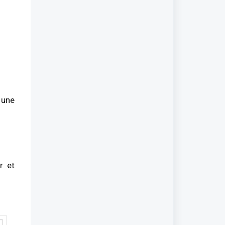
 une
r et