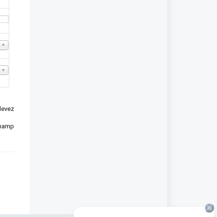
devez
 champ