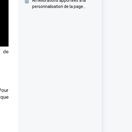
Améliorations apportées à la
personnalisation de la page
d'enregistrement des CO
(Obligations de conformité)
e de
Pour
 que